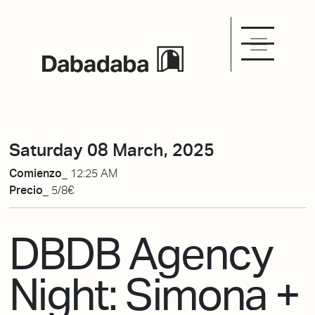
Saturday 08 March, 2025
Comienzo_
12:25 AM
Precio_
5/8€
DBDB Agency
Night: Simona +