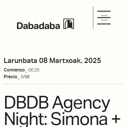
Larunbata 08 Martxoak, 2025
Comienzo_
00:25
Precio_
5/8€
DBDB Agency
Night: Simona +