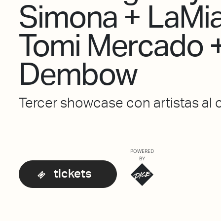
Simona + LaMia
Tomi Mercado 
Dembow
Tercer showcase con artistas al 
POWERED
BY
tickets