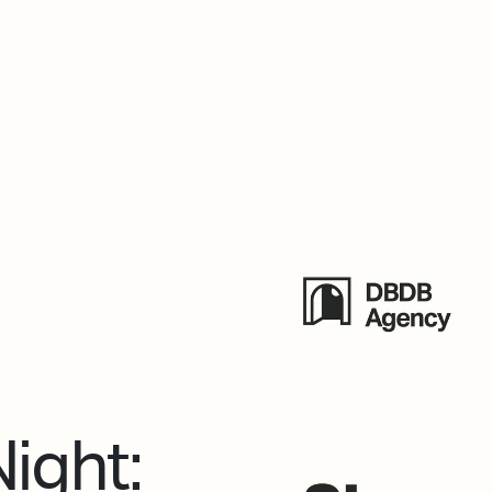
De qué va esto
Contacto
Tienda
Descarga Eléctrica
ight: