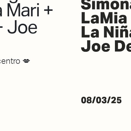
 Mari +
+ Joe
centro 💋