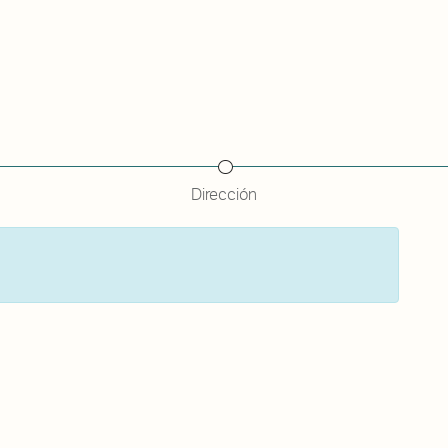
De qué va esto
Contacto
Tienda
Descarga Eléctrica
Dirección