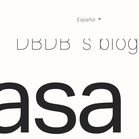
Español
0
Mercadabadillo
Histórico
DBDB´s blog
asa