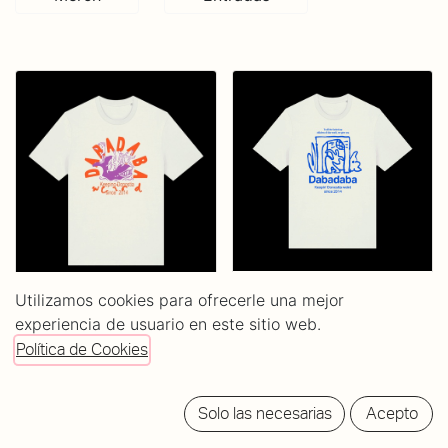
Camiseta DBDB - For
Utilizamos cookies para ofrecerle una mejor
Camiseta 10
all the fucked up
experiencia de usuario en este sitio web.
Aniversario - Ballena
children...
Política de Cookies
20,00
€
20,00
€
Solo las necesarias
Acepto