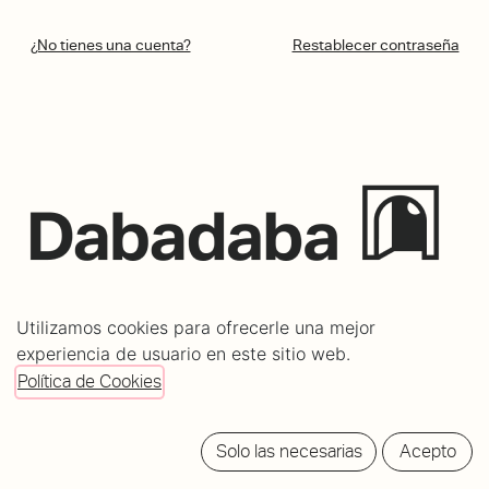
¿No tienes una cuenta?
Restablecer contraseña
C/ Mundaiz 8, bajo
Utilizamos cookies para ofrecerle una mejor
20012 Donostia - San Sebastián
experiencia de usuario en este sitio web.
info@dabadabass.com
Política de Cookies
/
Aviso Legal
Política de cookies
Solo las necesarias
Acepto