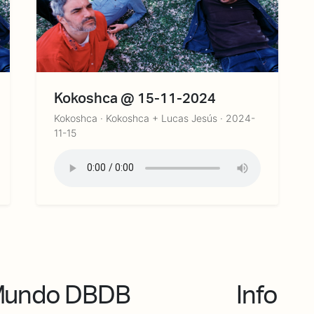
Kokoshca @ 15-11-2024
Kokoshca · Kokoshca + Lucas Jesús · 2024-
11-15
undo DBDB
Info