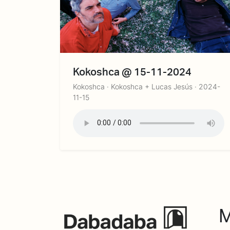
Kokoshca @ 15-11-2024
Kokoshca · Kokoshca + Lucas Jesús · 2024-
11-15
M