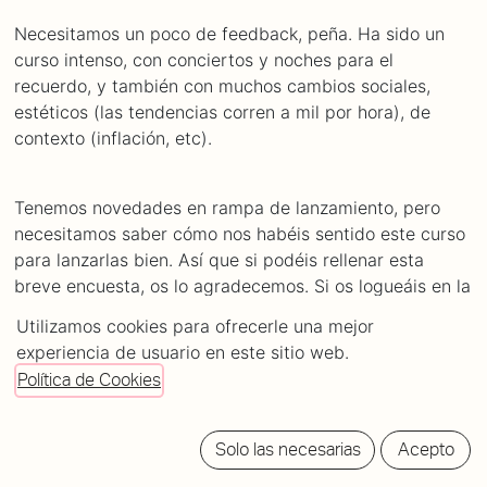
Necesitamos un poco de feedback, peña. Ha sido un
curso intenso, con conciertos y noches para el
recuerdo, y también con muchos cambios sociales,
estéticos (las tendencias corren a mil por hora), de
contexto (inflación, etc).
Tenemos novedades en rampa de lanzamiento, pero
necesitamos saber cómo nos habéis sentido este curso
para lanzarlas bien. Así que si podéis rellenar esta
breve encuesta, os lo agradecemos. Si os logueáis en la
web para hacerlo, mejor, ya os contaremos por qué.
Utilizamos cookies para ofrecerle una mejor
experiencia de usuario en este sitio web.
En agradecimiento por vuestro tiempo, al final de la
Política de Cookies
encuesta os saldrá un código para un descuento en las
entradas de las próximas noches de DBDB.
Solo las necesarias
Acepto
¡ENCUESTA!