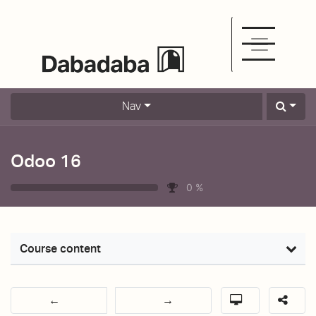
Nav
Odoo 16
0
%
Course content