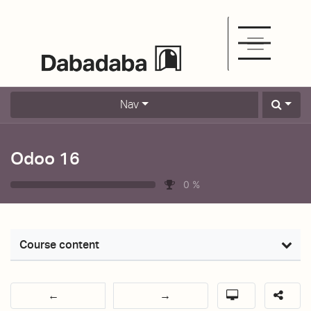
Nav
Odoo 16
0
%
Course content