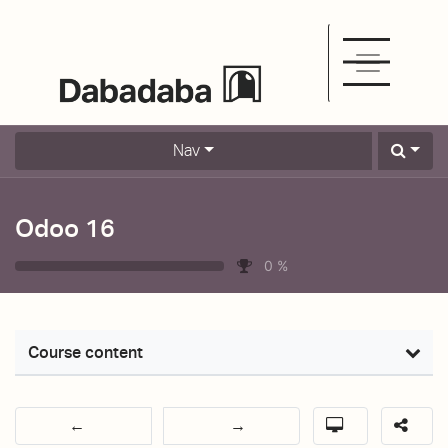
Nav
Odoo 16
0
%
Course content