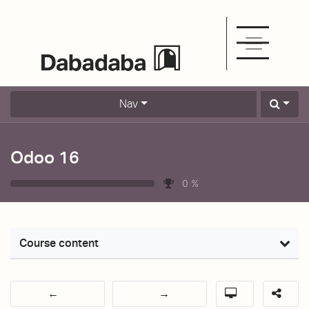
Nav
Odoo 16
0
%
Course content