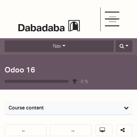
Nav
Odoo 16
0
%
Course content