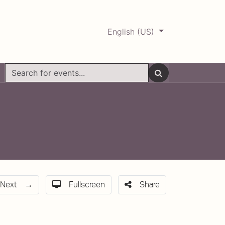
English (US)
0
ERCADABADILLO
Archive
Next
Fullscreen
Share