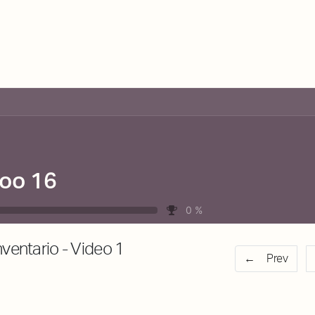
About Dabadaba
Contact
Shop
Descarga Eléctrica
M
oo 16
0
%
nventario - Video 1
Prev