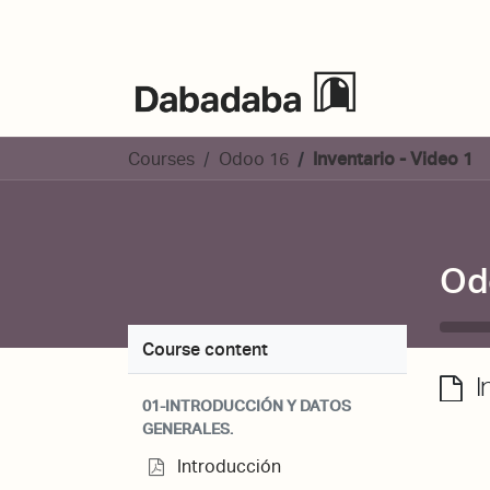
Events
Courses
Odoo 16
Inventario - Video 1
Od
Course content
I
01-INTRODUCCIÓN Y DATOS
GENERALES.
Introducción