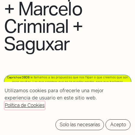
+ Marcelo
Criminal +
Saguxar
le llamamos a las propuestas que nos flipan o que creemos que son
Caprichos DBDB
joyas ocultas. Las que creemos que no te puedes perder, pero que haríamos
igualmente
.
aunque no viniera nadie
Utilizamos cookies para ofrecerle una mejor
experiencia de usuario en este sitio web.
POWERED
BY
Política de Cookies
tickets
Solo las necesarias
Acepto