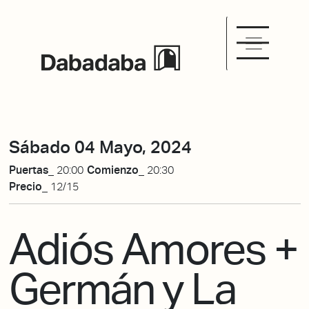
Sábado 04 Mayo, 2024
Puertas_
20:00
Comienzo_
20:30
Precio_
12/15
Adiós Amores +
Germán y La