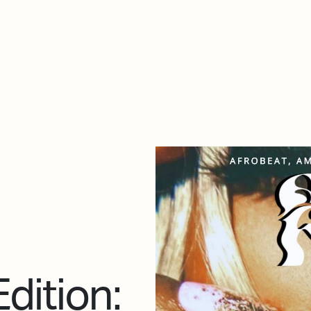
De qué va esto
Contacto
Tienda
Descarga Eléctrica
dition: