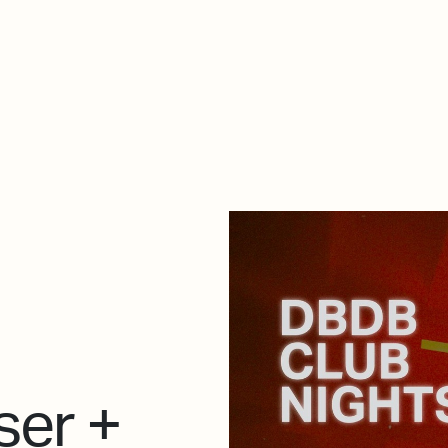
De qué va esto
Contacto
Tienda
Descarga Eléctrica
ser +