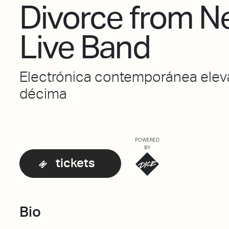
Divorce from N
Live Band
Electrónica contemporánea eleva
décima
POWERED
BY
tickets
Bio