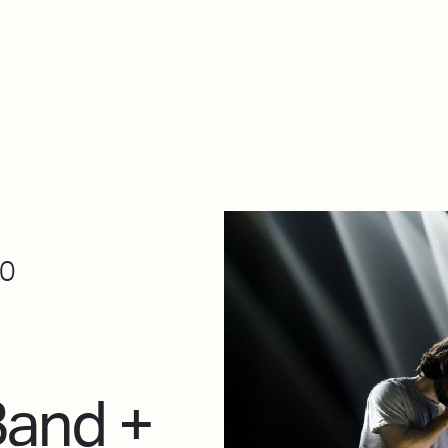
De qué va esto
Contacto
Tienda
Descarga Eléctrica
30
Band +