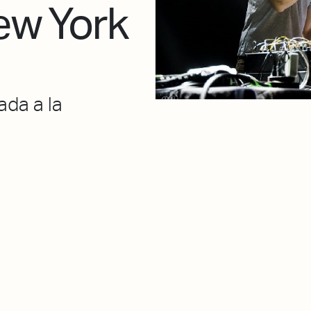
ew York
da a la