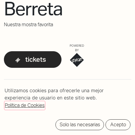
Berreta
Nuestra mostra favorita
POWERED
BY
tickets
LINE-UP
Utilizamos cookies para ofrecerle una mejor
La Piba Berreta
20:30h
experiencia de usuario en este sitio web.
Barbi Recatani
21:30h
Política de Cookies
Solo las necesarias
Acepto