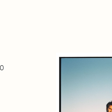
De qué va esto
Contacto
Tienda
Descarga Eléctrica
30