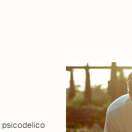
De qué va esto
Contacto
Tienda
Descarga Eléctrica
t psicodelico