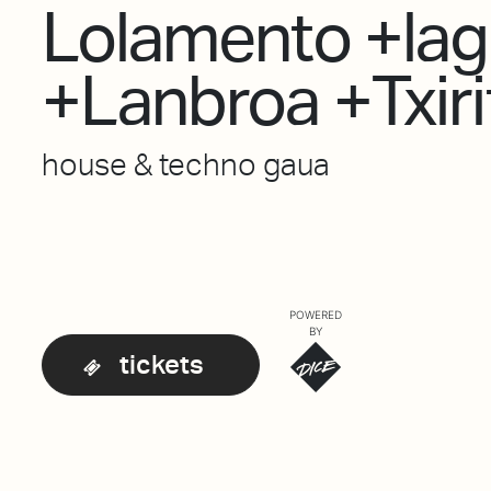
Lolamento +lag
+Lanbroa +Txiri
house & techno gaua
POWERED
BY
tickets