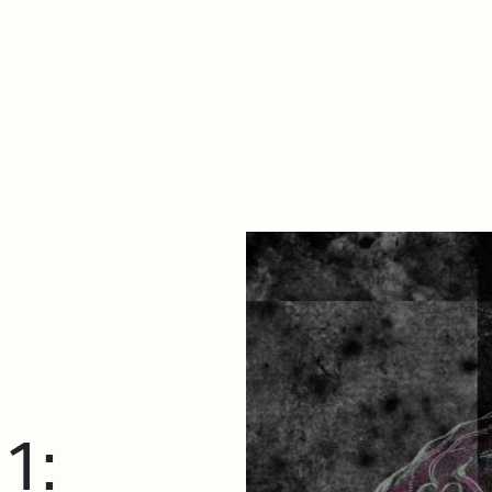
De qué va esto
Contacto
Tienda
Descarga Eléctrica
1: