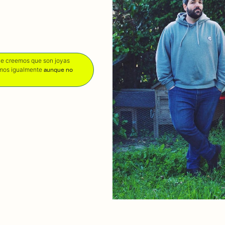
que creemos que son joyas
amos igualmente
aunque no