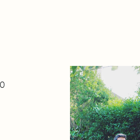
De qué va esto
Contacto
Tienda
Descarga Eléctrica
00