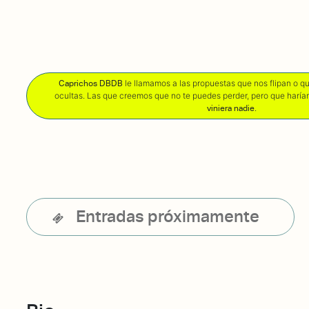
le llamamos a las propuestas que nos flipan o 
Caprichos DBDB
ocultas. Las que creemos que no te puedes perder, pero que harí
.
viniera nadie
Entradas próximamente