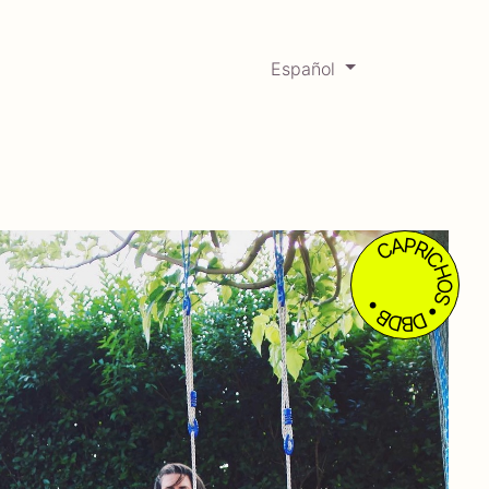
Español
0
Mercadabadillo
Histórico
CAPRICHOS • DBDB •