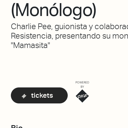
(Monólogo)
Charlie Pee, guionista y colabor
Resistencia, presentando su mo
"Mamasita"
POWERED
BY
tickets
Bio