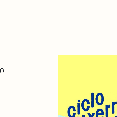
De qué va esto
Contacto
Tienda
Descarga Eléctrica
30