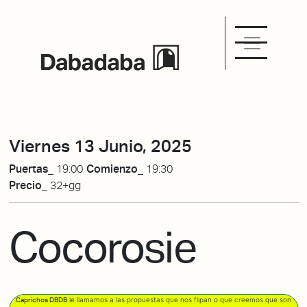
Viernes 13 Junio, 2025
Puertas_
19:00
Comienzo_
19:30
Precio_
32+gg
Cocorosie
le llamamos a las propuestas que nos flipan o que creemos que son
Caprichos DBDB