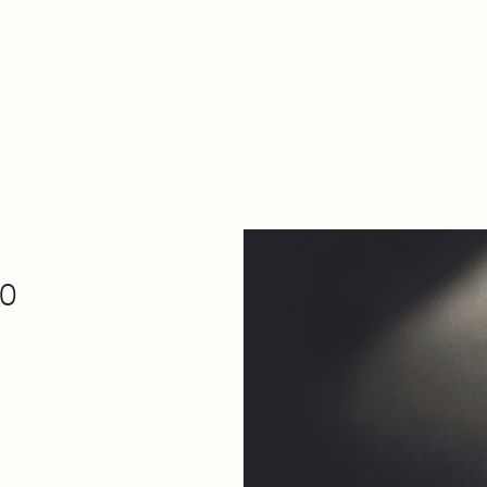
De qué va esto
Contacto
Tienda
Descarga Eléctrica
1
30