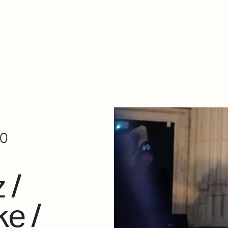
De qué va esto
Contacto
Tienda
Descarga Eléctrica
00
 /
e /