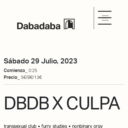
Sábado 29 Julio, 2023
Comienzo_
0:25
Precio_
5€/8€/13€
DBDB X CULPA
transsexual club • furry studies • nonbinary orgy