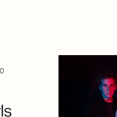
De qué va esto
Contacto
Tienda
Descarga Eléctrica
30
ls