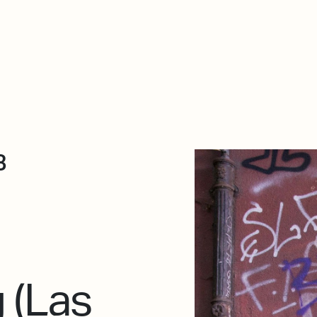
De qué va esto
Contacto
Tienda
Descarga Eléctrica
3
 (Las