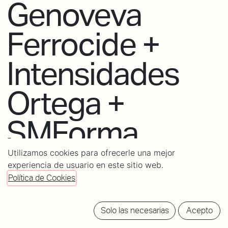
Genoveva
Ferrocide +
Intensidades
Ortega +
SMForma
Utilizamos cookies para ofrecerle una mejor
experiencia de usuario en este sitio web.
Política de Cookies
POWERED
BY
Solo las necesarias
Acepto
tickets