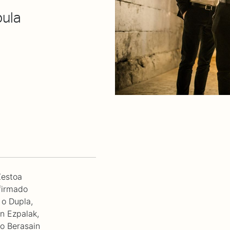
bula
Zestoa
firmado
 o Dupla,
n Ezpalak,
o Berasain