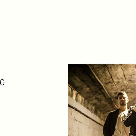
De qué va esto
Contacto
Tienda
Descarga Eléctrica
2
30