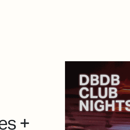
De qué va esto
Contacto
Tienda
Descarga Eléctrica
es +