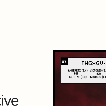
De qué va esto
Contacto
Tienda
Descarga Eléctrica
ive