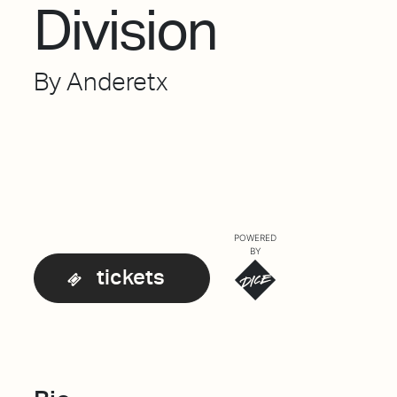
Division
By Anderetx
POWERED
BY
tickets