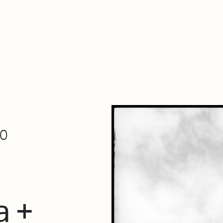
De qué va esto
Contacto
Tienda
Descarga Eléctrica
30
a +