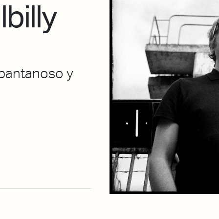
billy
l pantanoso y