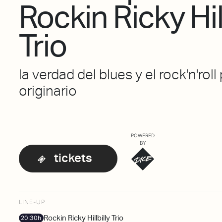
Rockin Ricky Hill
Trio
la verdad del blues y el rock'n'rol
originario
POWERED
BY
tickets
LINE-UP
Rockin Ricky Hillbilly Trio
20:30h