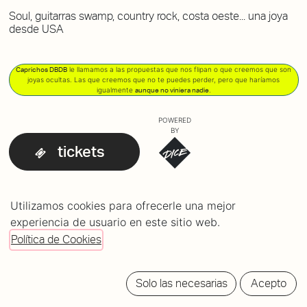
Soul, guitarras swamp, country rock, costa oeste... una joya
desde USA
le llamamos a las propuestas que nos flipan o que creemos que son
Caprichos DBDB
joyas ocultas. Las que creemos que no te puedes perder, pero que haríamos
igualmente
.
aunque no viniera nadie
POWERED
BY
tickets
Utilizamos cookies para ofrecerle una mejor
experiencia de usuario en este sitio web.
Política de Cookies
Solo las necesarias
Acepto