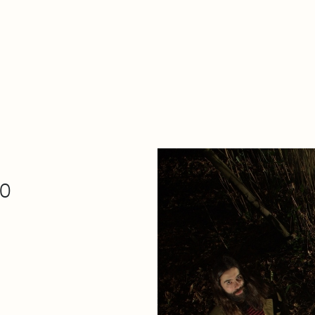
De qué va esto
Contacto
Tienda
Descarga Eléctrica
00