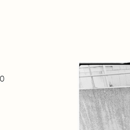
De qué va esto
Contacto
Tienda
Descarga Eléctrica
30