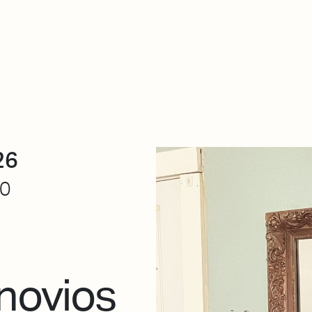
De qué va esto
Contacto
Tienda
Descarga Eléctrica
26
30
novios