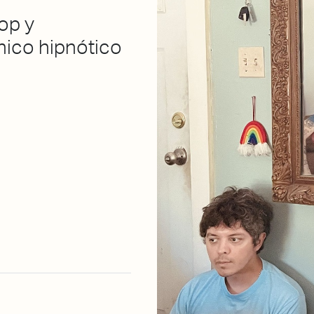
op y
nico hipnótico