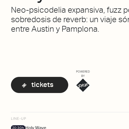
Neo-psicodelia expansiva, fuzz p
sobredosis de reverb: un viaje só
entre Austin y Pamplona.
POWERED
BY
tickets
LINE-UP
Holy Wave
20:30h