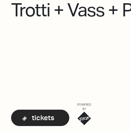
Trotti + Vass + 
POWERED
BY
tickets