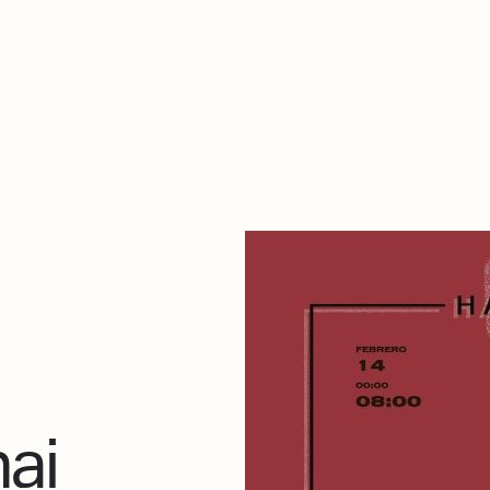
De qué va esto
Contacto
Tienda
Descarga Eléctrica
nai