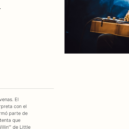
r
venas. El
rpreta con el
ormó parte de
etenta que
lin’” de Little