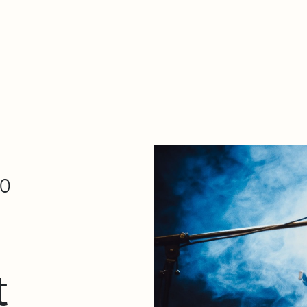
De qué va esto
Contacto
Tienda
Descarga Eléctrica
30
t