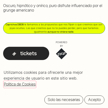
Oscuro, hipnótico y onírico, puro disfrute influenciado por el
grunge americano
le llamamos a las propuestas que nos flipan o que creemos que son
Caprichos DBDB
joyas ocultas. Las que creemos que no te puedes perder, pero que haríamos
igualmente
.
aunque no viniera nadie
POWERED
BY
tickets
Utilizamos cookies para ofrecerle una mejor
experiencia de usuario en este sitio web.
Política de Cookies
Solo las necesarias
Acepto