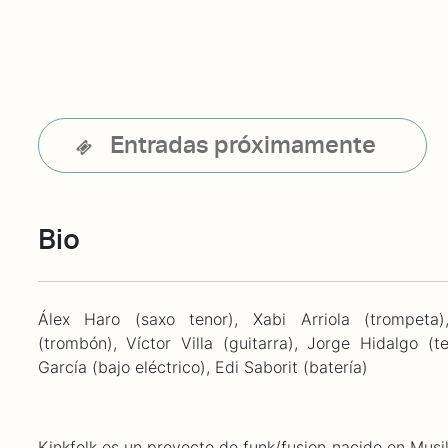
Entradas próximamente
Bio
Álex Haro (saxo tenor), Xabi Arriola (trompeta
(trombón), Víctor Villa (guitarra), Jorge Hidalgo (t
García (bajo eléctrico), Edi Saborit (batería)
Kinkfolk es un proyecto de funk/fusion nacido en Mus