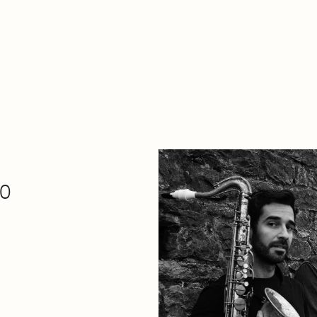
De qué va esto
Contacto
Tienda
Descarga Eléctrica
30