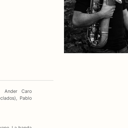
), Ander Caro
eclados), Pablo
ikene. La banda