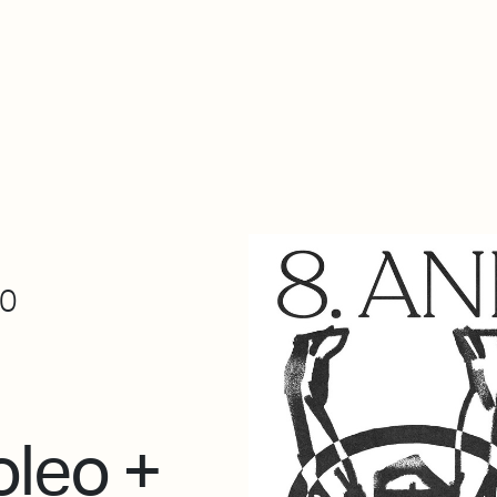
De qué va esto
Contacto
Tienda
Descarga Eléctrica
00
oleo +