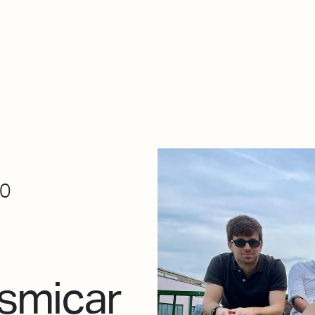
De qué va esto
Contacto
Tienda
Descarga Eléctrica
00
osmicar