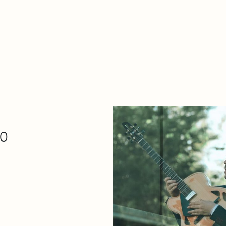
De qué va esto
Contacto
Tienda
Descarga Eléctrica
30