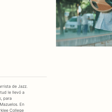
rrista de Jazz.
ud le llevó a
k, para
 Mazuelos. En
rklee College