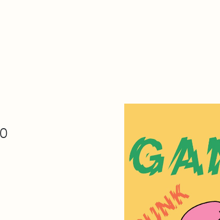
De qué va esto
Contacto
Tienda
Descarga Eléctrica
00