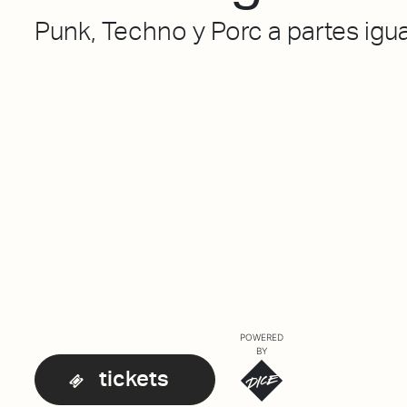
Punk, Techno y Porc a partes igu
POWERED
BY
tickets