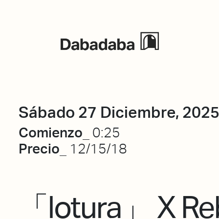
Eventos
Sábado 27 Diciembre, 202
Comienzo_
0:25
Precio_
12/15/18
「lotura」 X Reb