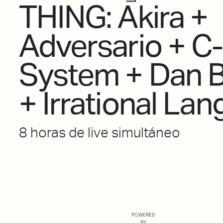
THING: Akira +
Adversario + C-
System + Dan B
+ Irrational La
8 horas de live simultáneo
POWERED
BY