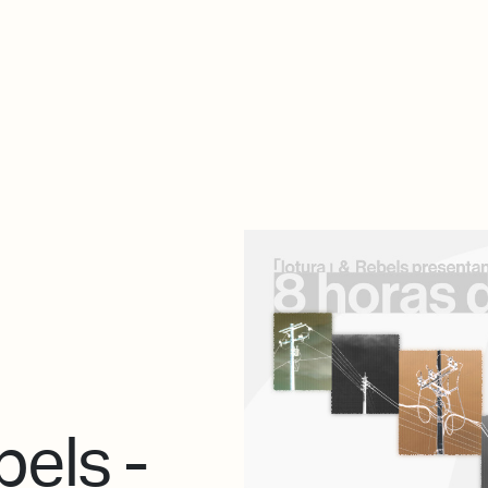
De qué va esto
Contacto
Tienda
Descarga Eléctrica
5
els -