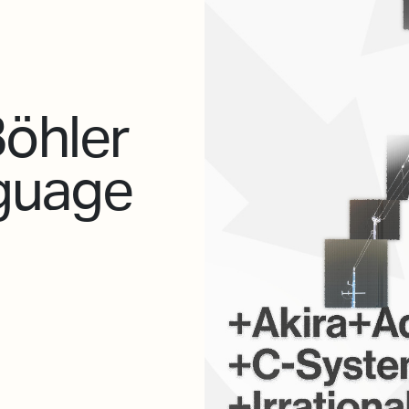
öhler
nguage